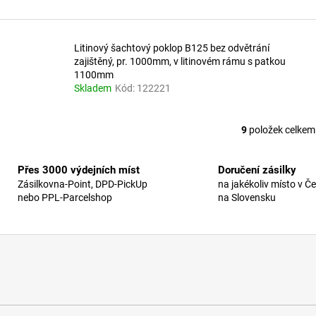
Litinový šachtový poklop B125 bez odvětrání
zajištěný, pr. 1000mm, v litinovém rámu s patkou
1100mm
Skladem
Kód:
122221
9
položek celkem
O
v
l
Přes 3000 výdejních míst
Doručení zásilky
á
Zásilkovna-Point, DPD-PickUp
na jakékoliv místo v Č
d
nebo PPL-Parcelshop
na Slovensku
a
c
í
p
r
v
k