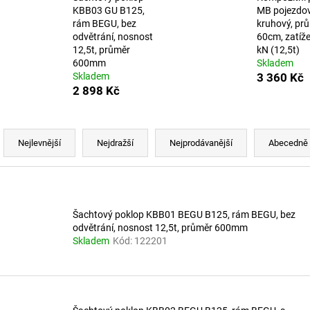
HMOŽDINKA ŠACHTOVÉHO STUPADLA
KALOVÝ KOŠ B1,
KBB03 GU B125,
MB pojezdo
STH
ZINKOVANÝ LAPA
rám BEGU, bez
kruhový, pr
PR.38,5CM
13,31 Kč
odvětrání, nosnost
60cm, zatíž
564 Kč
12,5t, průměr
kN (12,5t)
600mm
Skladem
Skladem
3 360 Kč
2 898 Kč
Ř
a
Nejlevnější
Nejdražší
Nejprodávanější
Abecedně
z
e
V
n
ý
í
Šachtový poklop KBB01 BEGU B125, rám BEGU, bez
p
odvětrání, nosnost 12,5t, průměr 600mm
p
Skladem
Kód:
122201
r
s
o
p
d
r
u