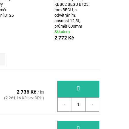
 OCEL. ŽÁROVĚ
vý
KBB02 BEGU B125,
Č, DL.25CM,
ůměr
rám BEGU, s
ení B125
odvětráním,
nosnost 12,5t,
průměr 600mm
Skladem
2 772 Kč
2 736 Kč
/ ks
(2 261,16 Kč bez DPH)