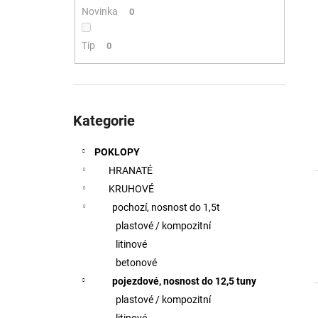
ŠACHTOVÉ STUPADLO SADS, P=162MM
l
Novinka
0
200 Kč
Původně:
228 Kč
Tip
0
Přeskočit
kategorie
Kategorie
POKLOPY
HRANATÉ
KRUHOVÉ
pochozí, nosnost do 1,5t
plastové / kompozitní
litinové
i
betonové
pojezdové, nosnost do 12,5 tuny
plastové / kompozitní