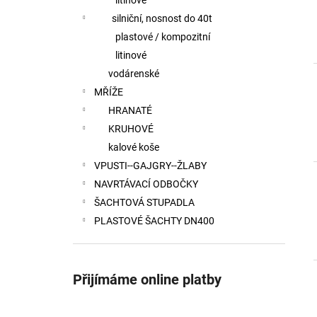
litinové
silniční, nosnost do 40t
plastové / kompozitní
litinové
vodárenské
MŘÍŽE
HRANATÉ
KRUHOVÉ
kalové koše
VPUSTI--GAJGRY--ŽLABY
NAVRTÁVACÍ ODBOČKY
ŠACHTOVÁ STUPADLA
PLASTOVÉ ŠACHTY DN400
Přijímáme online platby