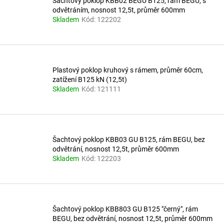
o
Šachtový poklop KBB02 BEGU B125, rám BEGU, s
k
odvětráním, nosnost 12,5t, průměr 600mm
d
Skladem
Kód:
122202
t
u
ů
k
t
ů
Plastový poklop kruhový s rámem, průměr 60cm,
zatížení B125 kN (12,5t)
Skladem
Kód:
121111
Šachtový poklop KBB03 GU B125, rám BEGU, bez
odvětrání, nosnost 12,5t, průměr 600mm
Skladem
Kód:
122203
Šachtový poklop KBB803 GU B125 "černý", rám
BEGU, bez odvětrání, nosnost 12,5t, průměr 600mm