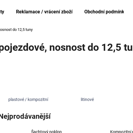
ty
Reklamace / vrácení zboží
Obchodní podmínky
osnost do 12,5 tuny
Co potřebujete najít?
pojezdové, nosnost do 12,5 t
HLEDAT
Doporučujeme
plastové / kompozitní
litinové
Nejprodávanější
Šachtový poklop
Kompozitní 