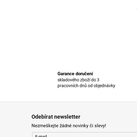
Garance doručení
skladového zboží do 3
pracovních dnů od objednávky
Z
á
Odebírat newsletter
p
Nezmeškejte žádné novinky či slevy!
a
E-mail