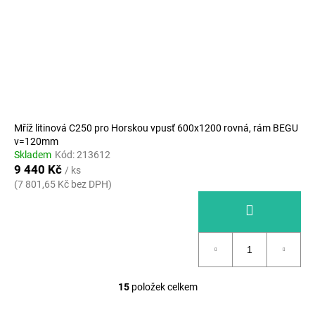
Mříž litinová C250 pro Horskou vpusť 600x1200 rovná, rám BEGU
v=120mm
Skladem
Kód:
213612
9 440 Kč
/ ks
(7 801,65 Kč bez DPH)
15
položek celkem
O
v