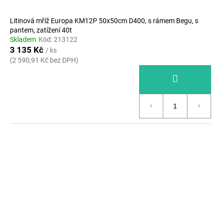
Litinová mříž Europa KM12P 50x50cm D400, s rámem Begu, s
pantem, zatížení 40t
Skladem
Kód:
213122
3 135 Kč
/ ks
(2 590,91 Kč bez DPH)