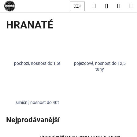
K
Přejít
Hledat
Nákup
M
Přihlášení
CZK
na
o
obsah
Zpět
Zpět
košík
š
HRANATÉ
í
C
k
o
p
o
pochozí, nosnost do 1,5t
pojezdové, nosnost do 12,5
t
tuny
ř
e
b
u
silniční, nosnost do 40t
j
e
Nejprodávanější
t
e
n