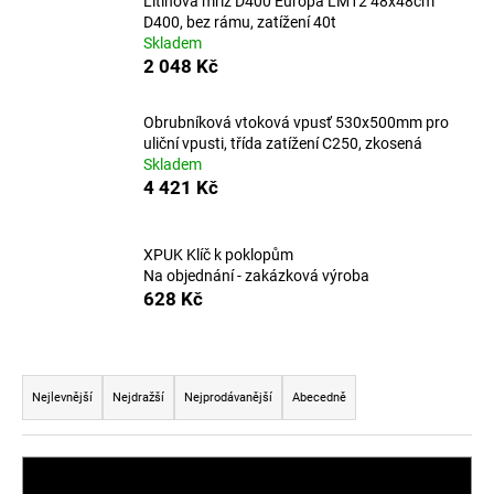
Litinová mříž D400 Europa LM12 48x48cm
a
D400, bez rámu, zatížení 40t
Skladem
j
2 048 Kč
í
t
Obrubníková vtoková vpusť 530x500mm pro
?
uliční vpusti, třída zatížení C250, zkosená
Skladem
4 421 Kč
XPUK Klíč k poklopům
HLEDAT
Na objednání - zakázková výroba
628 Kč
D
Ř
o
a
p
Nejlevnější
Nejdražší
Nejprodávanější
Abecedně
o
z
r
e
u
n
OTEVŘÍT FILTR