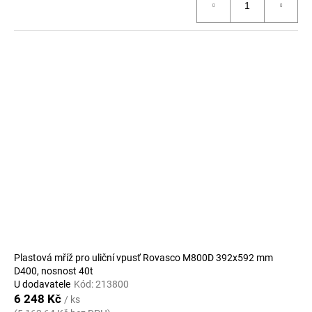
Plastová mříž pro uliční vpusť Rovasco M800D 392x592 mm
D400, nosnost 40t
U dodavatele
Kód:
213800
6 248 Kč
/ ks