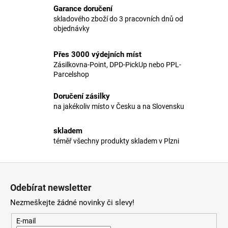
l
Garance doručení
á
skladového zboží do 3 pracovních dnů od
d
objednávky
a
c
Přes 3000 výdejních míst
í
Zásilkovna-Point, DPD-PickUp nebo PPL-
p
Parcelshop
r
v
Doručení zásilky
k
na jakékoliv místo v Česku a na Slovensku
y
v
skladem
ý
téměř všechny produkty skladem v Plzni
p
i
Z
s
á
u
Odebírat newsletter
p
Nezmeškejte žádné novinky či slevy!
a
t
E-mail