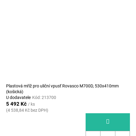
Plastová mříž pro uliční vpusť Rovasco M700D, 530x410mm
(košická)
U dodavatele
Kód:
213700
5 492 Kč
/ ks
(4 538,84 Kč bez DPH)