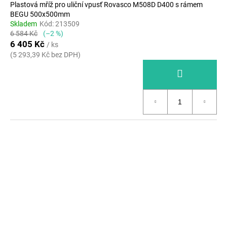
Plastová mříž pro uliční vpusť Rovasco M508D D400 s rámem
BEGU 500x500mm
Skladem
Kód:
213509
6 584 Kč
(–2 %)
6 405 Kč
/ ks
(5 293,39 Kč bez DPH)