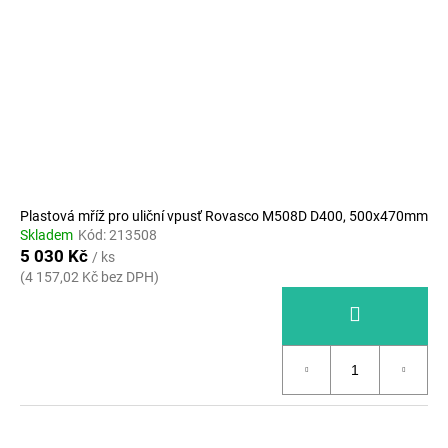
Plastová mříž pro uliční vpusť Rovasco M508D D400, 500x470mm
Skladem
Kód:
213508
5 030 Kč
/ ks
(4 157,02 Kč bez DPH)