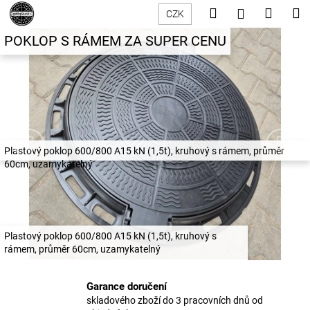
K
Přejít
Hledat
Nákup
M
Přihlášení
CZK
na
o
p
obsah
Předchozí
Nás
Zpět
Zpět
košík
POKLOP S RÁMEM ZA SUPER CENU
š
o
í
C
k
k
o
p
l
o
o
t
Plastový poklop 600/800 A15 kN (1,5t), kruhový s rámem, průměr
p
ř
60cm, uzamykatelný
e
&
b
k
u
j
Plastový poklop 600/800 A15 kN (1,5t), kruhový s
a
rámem, průměr 60cm, uzamykatelný
e
n
t
Garance doručení
a
e
skladového zboží do 3 pracovních dnů od
n