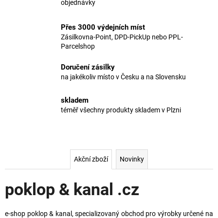
l
objednávky
a
.
j
Přes 3000 výdejních míst
í
Zásilkovna-Point, DPD-PickUp nebo PPL-
c
Parcelshop
t
z
?
Doručení zásilky
na jakékoliv místo v Česku a na Slovensku
skladem
téměř všechny produkty skladem v Plzni
HLEDAT
D
Akční zboží
Novinky
o
p
poklop & kanal .cz
o
r
u
e-shop poklop & kanal, specializovaný obchod pro výrobky určené na