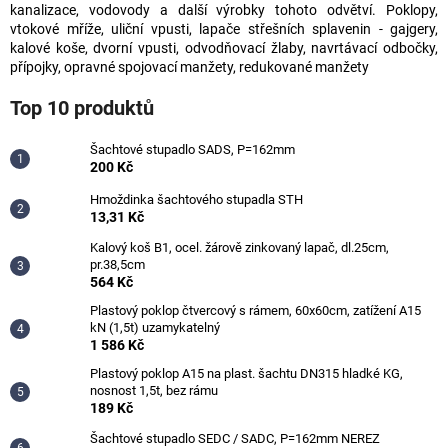
č
kanalizace, vodovody a další výrobky tohoto odvětví. Poklopy,
u
vtokové mříže, uliční vpusti, lapače střešních splavenin - gajgery,
j
kalové koše, dvorní vpusti, odvodňovací žlaby, navrtávací odbočky,
e
přípojky, opravné spojovací manžety, redukované manžety
m
Top 10 produktů
e
Šachtové stupadlo SADS, P=162mm
200 Kč
ŠACHTOVÉ
STUPADLO
Hmoždinka šachtového stupadla STH
SADS,
13,31 Kč
P=162MM
200
Kalový koš B1, ocel. žárově zinkovaný lapač, dl.25cm,
Kč
pr.38,5cm
Původně:
564 Kč
228
Plastový poklop čtvercový s rámem, 60x60cm, zatížení A15
Kč
kN (1,5t) uzamykatelný
1 586 Kč
Plastový poklop A15 na plast. šachtu DN315 hladké KG,
nosnost 1,5t, bez rámu
189 Kč
Šachtové stupadlo SEDC / SADC, P=162mm NEREZ