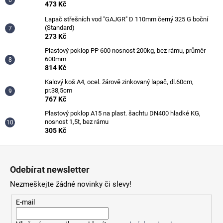
473 Kč
Lapač střešních vod "GAJGR" D 110mm černý 325 G boční
(Standard)
273 Kč
Plastový poklop PP 600 nosnost 200kg, bez rámu, průměr
600mm
814 Kč
Kalový koš A4, ocel. žárově zinkovaný lapač, dl.60cm,
pr.38,5cm
767 Kč
Plastový poklop A15 na plast. šachtu DN400 hladké KG,
nosnost 1,5t, bez rámu
305 Kč
Z
á
Odebírat newsletter
p
Nezmeškejte žádné novinky či slevy!
a
t
E-mail
í