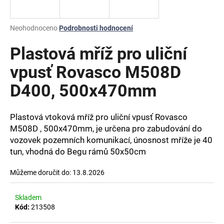
a
j
Průměrné
Neohodnoceno
Podrobnosti hodnocení
í
hodnocení
produktu
Plastová mříž pro uliční
t
je
?
0,0
vpusť Rovasco M508D
z
D400, 500x470mm
5
hvězdiček.
Plastová vtoková mříž pro uliční vpusť Rovasco
HLEDAT
M508D , 500x470mm, je určena pro zabudování do
vozovek pozemních komunikací, únosnost mříže je 40
tun, vhodná do Begu rámů 50x50cm
D
o
Můžeme doručit do:
13.8.2026
p
o
Skladem
r
Kód:
213508
u