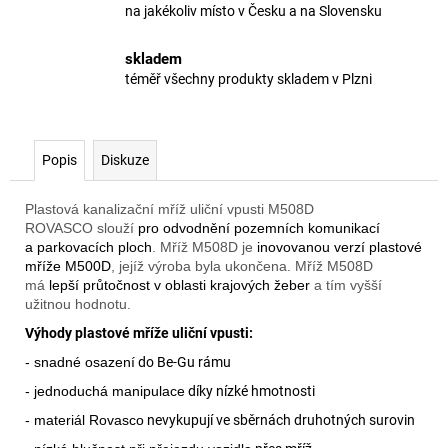
na jakékoliv místo v Česku a na Slovensku
skladem
téměř všechny produkty skladem v Plzni
Popis
Diskuze
Plastová kanalizační mříž uliční vpusti M508D
ROVASCO slouží
pro odvodnění pozemních komunikací
a parkovacích ploch
. Mříž M508D je
inovovanou verzí plastové
mříže M500D
, jejíž výroba byla ukončena. Mříž M508D
má
lepší průtočnost v oblasti krajových žeber
a tím vyšší
užitnou hodnotu.
Výhody plastové mříže uliční vpusti:
- snadné osazení
do Be-Gu rámu
- jednoduchá manipulace
díky nízké hmotnosti
- materiál Rovasco
nevykupují ve sběrnách druhotných surovin