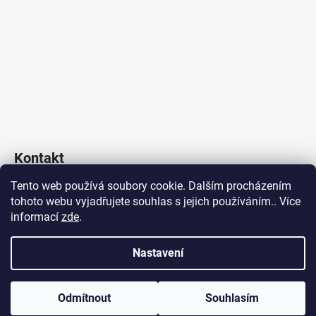
Kontakt
Tento web používá soubory cookie. Dalším procházením
Poklop & Kanál s.r.o.
tohoto webu vyjadřujete souhlas s jejich používáním.. Více
obchod
@
poklopakanal.cz
informací
zde
.
+420 601 541 517
Nastavení
Vytvořil Shoptet
Odmítnout
Souhlasím
Copyright 2026
poklopakanal.cz
. Všechna práva vyhrazena.