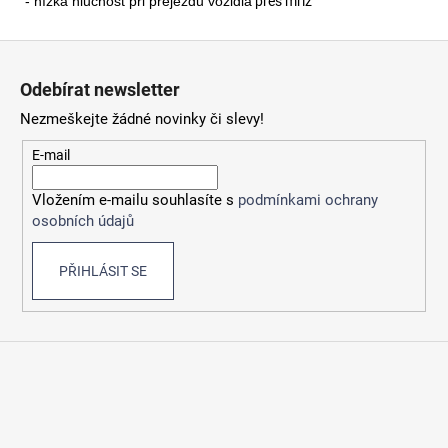
- nízká hlučnost při přejezdu vozidla
přes mříž
Z
á
Odebírat newsletter
p
Nezmeškejte žádné novinky či slevy!
a
t
E-mail
í
Vložením e-mailu souhlasíte s
podmínkami ochrany
osobních údajů
PŘIHLÁSIT SE