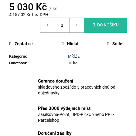
č
5 030 Kč
u
/ ks
j
4 157,02 Kč bez DPH
e
Měrná
DO KOŠÍKU
cena:
m
e
Zeptat se
Hlídat
Sdílet
HMOŽDINKA
Kategorie
:
MŘÍŽE
ŠACHTOVÉHO
STUPADLA
Hmotnost
:
13 kg
STH
13,31
Kč
Garance doručení
skladového zboží do 3 pracovních dnů od
objednávky
Přes 3000 výdejních míst
Zásilkovna-Point, DPD-PickUp nebo PPL-
Parcelshop
Doručení zásilky