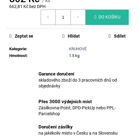
č
/ ks
662,81 Kč bez DPH
u
Měrná
j
DO KOŠÍKU
cena:
e
m
e
Zeptat se
Hlídat
Sdílet
Kategorie
:
KRUHOVÉ
ŠACHTOVÉ
Hmotnost
:
1.5 kg
STUPADLO
SEDC
/
SADC,
Garance doručení
P=162MM
skladového zboží do 3 pracovních dnů od
NEREZ
objednávky
473
Kč
Přes 3000 výdejních míst
Původně:
Zásilkovna-Point, DPD-PickUp nebo PPL-
598
Kč
Parcelshop
Doručení zásilky
na jakékoliv místo v Česku a na Slovensku