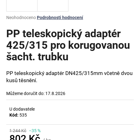
a
j
Průměrné
Neohodnoceno
Podrobnosti hodnocení
í
hodnocení
produktu
PP teleskopický adaptér
t
je
?
0,0
425/315 pro korugovanou
z
šacht. trubku
5
hvězdiček.
PP teleskopický adaptér DN425/315mm včetně dvou
HLEDAT
kusů těsnění.
Můžeme doručit do:
17.8.2026
D
o
U dodavatele
p
Kód:
535
o
r
1 244 Kč
–35 %
u
802 Kč