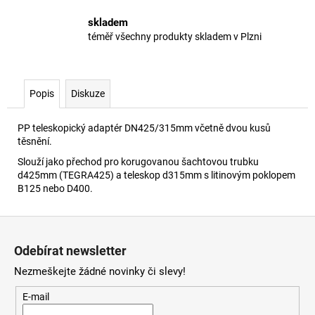
skladem
téměř všechny produkty skladem v Plzni
Popis
Diskuze
PP teleskopický adaptér DN425/315mm včetně dvou kusů
těsnění.
Slouží jako přechod pro korugovanou šachtovou trubku
d425mm (TEGRA425) a teleskop d315mm s litinovým poklopem
B125 nebo D400.
Z
á
Odebírat newsletter
p
Nezmeškejte žádné novinky či slevy!
a
t
E-mail