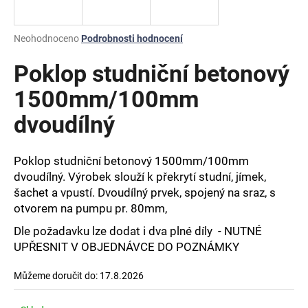
a
j
Průměrné
Neohodnoceno
Podrobnosti hodnocení
í
hodnocení
produktu
Poklop studniční betonový
t
je
?
0,0
1500mm/100mm
z
dvoudílný
5
hvězdiček.
Poklop studniční betonový 1500mm/100mm
HLEDAT
dvoudílný. Výrobek slouží k překrytí studní, jímek,
šachet a vpustí. Dvoudílný prvek, spojený na sraz, s
otvorem na pumpu pr. 80mm,
D
Dle požadavku lze dodat i dva plné díly - NUTNÉ
o
UPŘESNIT V OBJEDNÁVCE DO POZNÁMKY
p
o
Můžeme doručit do:
17.8.2026
r
u