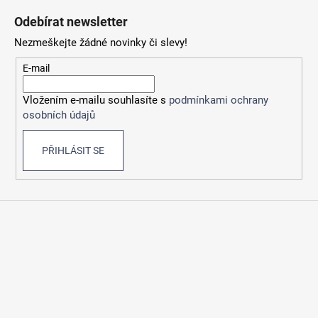
á
Odebírat newsletter
p
Nezmeškejte žádné novinky či slevy!
a
t
E-mail
í
Vložením e-mailu souhlasíte s
podmínkami ochrany
osobních údajů
PŘIHLÁSIT SE