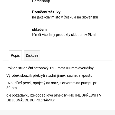
Parcelshop
Doručení zásilky
na jakékoliv místo v Česku a na Slovensku
skladem
téměř všechny produkty skladem v Plzni
Popis
Diskuze
Poklop studniční betonový 1500mm/100mm dvoudílný.
Výrobek slouží k překrytí studní, jímek, šachet a vpustí.
Dvoudílný prvek, spojený na sraz, s otvorem na pumpu pr.
80mm,
dle požadavku lze dodat i dva plné díly - NUTNÉ UPŘESNIT V
OBJEDNÁVCE DO POZNÁMKY
Z