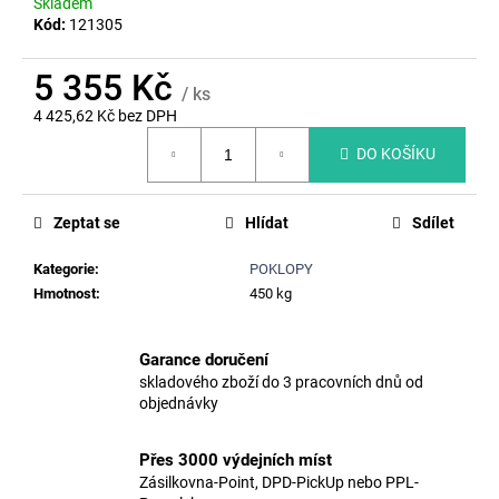
č
Skladem
u
Kód:
121305
j
e
5 355 Kč
/ ks
m
4 425,62 Kč bez DPH
e
Měrná
DO KOŠÍKU
cena:
ŠACHTOVÉ
STUPADLO
Zeptat se
Hlídat
Sdílet
SADS,
P=162MM
Kategorie
:
POKLOPY
200
Hmotnost
:
450 kg
Kč
Původně:
228
Kč
Garance doručení
skladového zboží do 3 pracovních dnů od
objednávky
Přes 3000 výdejních míst
Zásilkovna-Point, DPD-PickUp nebo PPL-