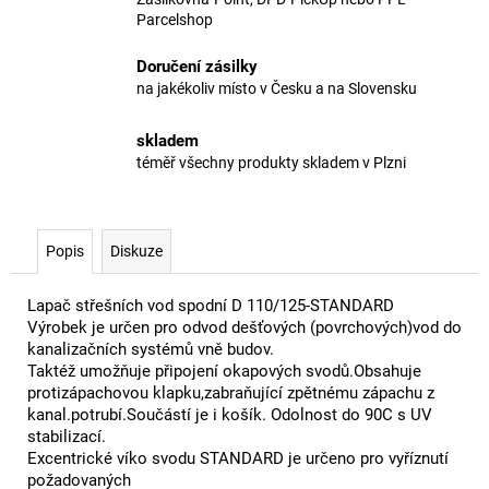
Parcelshop
Doručení zásilky
na jakékoliv místo v Česku a na Slovensku
skladem
téměř všechny produkty skladem v Plzni
Popis
Diskuze
Lapač střešních vod spodní D 110/125-STANDARD
Výrobek je určen pro odvod dešťových (povrchových)vod do
kanalizačních systémů vně budov.
Taktéž umožňuje připojení okapových svodů.Obsahuje
protizápachovou klapku,zabraňující zpětnému zápachu z
kanal.potrubí.Součástí je i košík. Odolnost do 90C s UV
stabilizací.
Excentrické víko svodu STANDARD je určeno pro vyříznutí
požadovaných