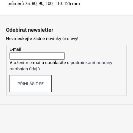
průměrů 75, 80, 90, 100, 110, 125 mm
Z
á
Odebírat newsletter
p
Nezmeškejte žádné novinky či slevy!
a
t
E-mail
í
Vložením e-mailu souhlasíte s
podmínkami ochrany
osobních údajů
PŘIHLÁSIT SE