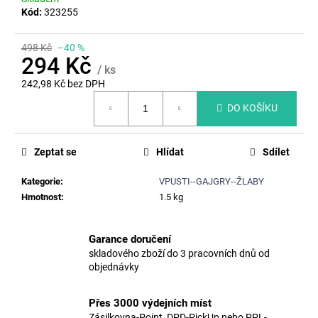
č
Kód:
323255
u
j
e
498 Kč
–40 %
294 Kč
m
/ ks
e
242,98 Kč bez DPH
Měrná
DO KOŠÍKU
cena:
ŠACHTOVÉ
STUPADLO
SEDC
Zeptat se
Hlídat
Sdílet
/
SADC,
P=162MM
Kategorie
:
VPUSTI--GAJGRY--ŽLABY
NEREZ
Hmotnost
:
1.5 kg
473
Kč
Původně:
Garance doručení
598
skladového zboží do 3 pracovních dnů od
Kč
objednávky
Přes 3000 výdejních míst
Zásilkovna-Point, DPD-PickUp nebo PPL-