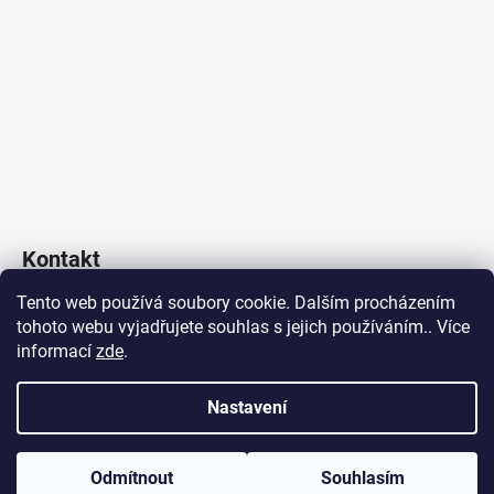
Kontakt
Tento web používá soubory cookie. Dalším procházením
Poklop & Kanál s.r.o.
tohoto webu vyjadřujete souhlas s jejich používáním.. Více
obchod
@
poklopakanal.cz
informací
zde
.
+420 601 541 517
Nastavení
Vytvořil Shoptet
Odmítnout
Souhlasím
Copyright 2026
poklopakanal.cz
. Všechna práva vyhrazena.