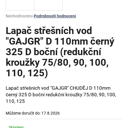
a
j
Průměrné
Neohodnoceno
Podrobnosti hodnocení
í
hodnocení
produktu
Lapač střešních vod
t
je
?
0,0
"GAJGR" D 110mm černý
z
325 D boční (redukční
5
hvězdiček.
kroužky 75/80, 90, 100,
HLEDAT
110, 125)
Lapač střešních vod "GAJGR" CHUDĚJ D 110mm
D
černý 325 D boční redukční kroužky 75/80, 90, 100,
o
110, 125
p
o
Můžeme doručit do:
17.8.2026
r
u
Skladem