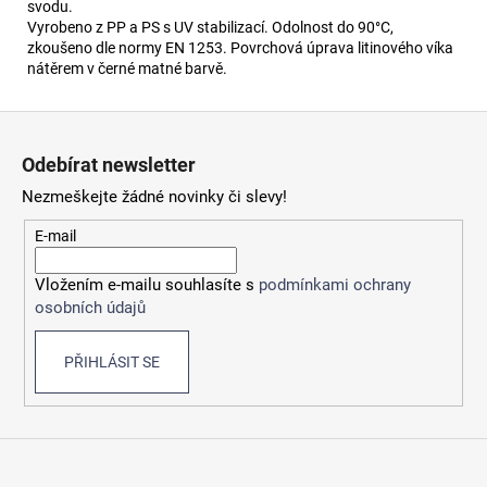
svodu.
Vyrobeno z PP a PS s UV stabilizací. Odolnost do 90°C,
zkoušeno dle normy EN 1253. Povrchová úprava litinového víka
nátěrem v černé matné barvě.
Z
á
Odebírat newsletter
p
Nezmeškejte žádné novinky či slevy!
a
t
E-mail
í
Vložením e-mailu souhlasíte s
podmínkami ochrany
osobních údajů
PŘIHLÁSIT SE