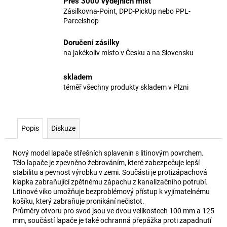
Přes 3000 výdejních míst
Zásilkovna-Point, DPD-PickUp nebo PPL-
Parcelshop
Doručení zásilky
na jakékoliv místo v Česku a na Slovensku
skladem
téměř všechny produkty skladem v Plzni
Popis
Diskuze
Nový model lapače střešních splavenin s litinovým povrchem.
Tělo lapače je zpevněno žebrováním, které zabezpečuje lepší
stabilitu a pevnost výrobku v zemi. Součásti je protizápachová
klapka zabraňující zpětnému zápachu z kanalizačního potrubí.
Litinové víko umožňuje bezproblémový přístup k vyjímatelnému
košíku, který zabraňuje pronikání nečistot.
Průměry otvoru pro svod jsou ve dvou velikostech 100 mm a 125
mm, součástí lapače je také ochranná přepážka proti zapadnutí