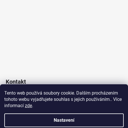
Kontakt
Tento web používá soubory cookie. Dalším procházením
Poklop & Kanál s.r.o.
tohoto webu vyjadřujete souhlas s jejich používáním.. Více
obchod
@
poklopakanal.cz
informací
zde
.
+420 601 541 517
Nastavení