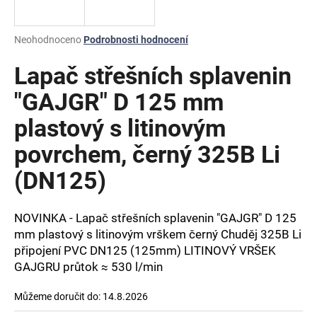
a
j
Průměrné
Neohodnoceno
Podrobnosti hodnocení
í
hodnocení
produktu
Lapač střešních splavenin
t
je
?
0,0
"GAJGR" D 125 mm
z
plastový s litinovým
5
hvězdiček.
povrchem, černý 325B Li
HLEDAT
(DN125)
NOVINKA - Lapač střešních splavenin "GAJGR" D 125
D
mm plastový s litinovým vrškem černý Chuděj 325B Li
o
připojení PVC DN125 (125mm) LITINOVÝ VRŠEK
p
GAJGRU průtok ≈ 530 l/min
o
r
Můžeme doručit do:
14.8.2026
u