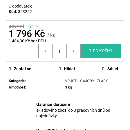
č
U dodavatele
u
Kód:
323252
j
e
m
2 384 Kč
–24 %
1 796 Kč
e
/ ks
1 484,30 Kč bez DPH
Měrná
KALOVÝ
DO KOŠÍKU
cena:
KOŠ
B1,
OCEL.
Zeptat se
Hlídat
Sdílet
ŽÁROVĚ
ZINKOVANÝ
LAPAČ,
Kategorie
:
VPUSTI--GAJGRY--ŽLABY
DL.25CM,
Hmotnost
:
3 kg
PR.38,5CM
564
Kč
Garance doručení
skladového zboží do 3 pracovních dnů od
objednávky