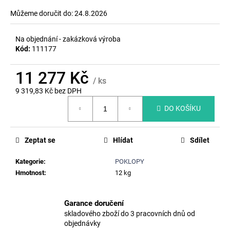
č
u
Můžeme doručit do:
24.8.2026
j
e
Na objednání - zakázková výroba
m
Kód:
111177
e
11 277 Kč
/ ks
KALOVÝ
9 319,83 Kč bez DPH
KOŠ
Měrná
A4,
DO KOŠÍKU
cena:
OCEL.
ŽÁROVĚ
ZINKOVANÝ
LAPAČ,
Zeptat se
Hlídat
Sdílet
DL.60CM,
PR.38,5CM
Kategorie
:
POKLOPY
767
Hmotnost
:
12 kg
Kč
Původně:
775
Garance doručení
Kč
skladového zboží do 3 pracovních dnů od
objednávky