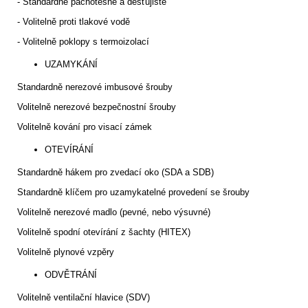
- Standardně pachotěsné a dešťujisté
- Volitelně proti tlakové vodě
- Volitelně poklopy s termoizolací
UZAMYKÁNÍ
Standardně nerezové imbusové šrouby
Volitelně nerezové bezpečnostní šrouby
Volitelně kování pro visací zámek
OTEVÍRÁNÍ
Standardně hákem pro zvedací oko (SDA a SDB)
Standardně klíčem pro uzamykatelné provedení se šrouby
Volitelně nerezové madlo (pevné, nebo výsuvné)
Volitelně spodní otevírání z šachty (HITEX)
Volitelně plynové vzpěry
ODVĚTRÁNÍ
Volitelně ventilační hlavice (SDV)