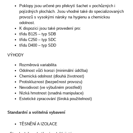
Poklopy jsou určené pro překrytí šachet v pochůzných i
pojízdných plochách. Jsou vhodné také do specializovaných
provozů s vysokými nároky na hygienu a chemickou
odolnost.
K dispozici jsou také provedení pro:
třídu B125 – typ SDB
třídu C250 – typ SDC
třídu D400 – typ SDD
VÝHODY
Rozměrová variabilita
Odolnost vůči korozi (minimální údržba)
Chemická odolnost (dlouhá životnost)
Protiskluznost (bezpečnost provozu)
Nevodivost (ve výbušném prostředí)
Nízká hmotnost (snadná manipulace)
Estetické zpracování (široká použitelnost)
Standardní a volitelná vybavení
TĚSNĚNÍ A IZOLACE