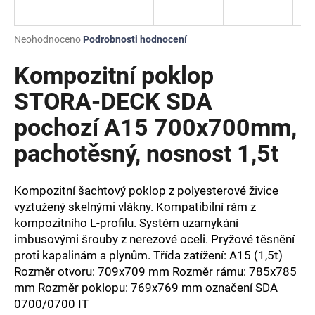
a
j
Průměrné
Neohodnoceno
Podrobnosti hodnocení
í
hodnocení
produktu
Kompozitní poklop
t
je
?
0,0
STORA-DECK SDA
z
pochozí A15 700x700mm,
5
hvězdiček.
pachotěsný, nosnost 1,5t
HLEDAT
Kompozitní šachtový poklop z polyesterové živice
vyztužený skelnými vlákny. Kompatibilní rám z
kompozitního L-profilu. Systém uzamykání
D
o
imbusovými šrouby z nerezové oceli. Pryžové těsnění
p
proti kapalinám a plynům. Třída zatížení: A15 (1,5t)
o
Rozměr otvoru: 709x709 mm Rozměr rámu: 785x785
r
mm Rozměr poklopu: 769x769 mm označení SDA
u
0700/0700 IT