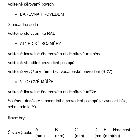
Volitelně děrovaný povrch
BAREVNÁ PROVEDENÍ
Standardně šedá
Volitelně dle vzorníku RAL
ATYPICKÉ ROZMĚRY
Volitelně libovolné čtvercové a obdélníkové rozměry
Volitelně vícedílné provedení poklopů
Volitelně vyvýšený rám - tzv. vodárenské provedení (SDV)
VTOKOVÉ MŘÍŽE
Volitelně libovolné čtvercové a obdélníkové mříže
Součástí dodávky standardního provedení poklopů je zvedací hák,
nebo sada klíčů
Rozměry
A
B
C
D
E
Hmotnost
Číslo výrobku
(mm)
(mm)
(mm)
(mm)
(mm)
(kg)