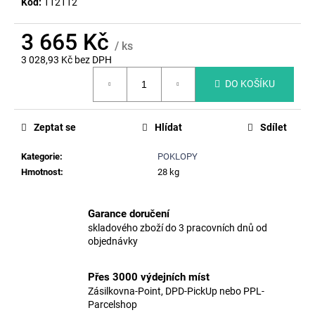
č
Kód:
112112
u
j
3 665 Kč
/ ks
e
3 028,93 Kč bez DPH
m
Měrná
e
DO KOŠÍKU
cena:
KALOVÝ
Zeptat se
Hlídat
Sdílet
KOŠ
A4,
OCEL.
Kategorie
:
POKLOPY
ŽÁROVĚ
Hmotnost
:
28 kg
ZINKOVANÝ
LAPAČ,
DL.60CM,
Garance doručení
PR.38,5CM
skladového zboží do 3 pracovních dnů od
767
objednávky
Kč
Původně:
775
Přes 3000 výdejních míst
Kč
Zásilkovna-Point, DPD-PickUp nebo PPL-
Parcelshop