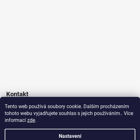
Kontakt
Tento web používá soubory cookie. Dalším procházením
Poklop & Kanál s.r.o.
tohoto webu vyjadřujete souhlas s jejich používáním.. Více
obchod
@
poklopakanal.cz
informací
zde
.
+420 601 541 517
Nastavení