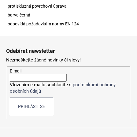
protiskluzná povrchová úprava
barva černá
odpovídá požadavkům normy EN 124
Z
á
Odebírat newsletter
p
Nezmeškejte žádné novinky či slevy!
a
t
E-mail
í
Vložením e-mailu souhlasíte s
podmínkami ochrany
osobních údajů
PŘIHLÁSIT SE