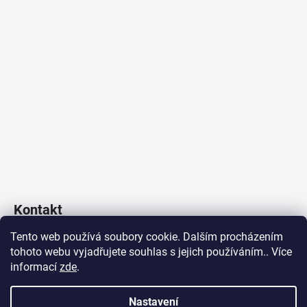
Kontakt
Tento web používá soubory cookie. Dalším procházením
Poklop & Kanál s.r.o.
tohoto webu vyjadřujete souhlas s jejich používáním.. Více
obchod
@
poklopakanal.cz
informací
zde
.
+420 601 541 517
Nastavení