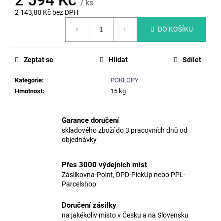
č
/ ks
u
2 143,80 Kč bez DPH
Měrná
j
DO KOŠÍKU
cena:
e
m
e
Zeptat se
Hlídat
Sdílet
Kategorie
:
POKLOPY
PLASTOVÝ
Hmotnost
:
15 kg
POKLOP
ČTVERCOVÝ
S
RÁMEM,
Garance doručení
60X60CM,
skladového zboží do 3 pracovních dnů od
ZATÍŽENÍ
objednávky
A15
KN
(1,5T)
Přes 3000 výdejních míst
UZAMYKATELNÝ
Zásilkovna-Point, DPD-PickUp nebo PPL-
1
Parcelshop
586
Kč
Doručení zásilky
na jakékoliv místo v Česku a na Slovensku