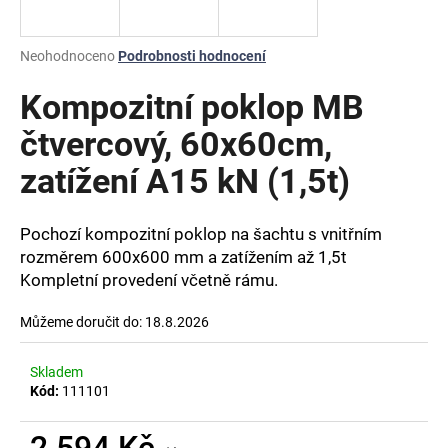
a
j
Průměrné
Neohodnoceno
Podrobnosti hodnocení
í
hodnocení
produktu
Kompozitní poklop MB
t
je
?
0,0
čtvercový, 60x60cm,
z
zatížení A15 kN (1,5t)
5
hvězdiček.
Pochozí kompozitní poklop na šachtu s vnitřním
HLEDAT
rozměrem 600x600 mm a zatížením až 1,5t
Kompletní provedení včetně rámu.
D
Můžeme doručit do:
18.8.2026
o
p
Skladem
o
Kód:
111101
r
u
2 594 Kč