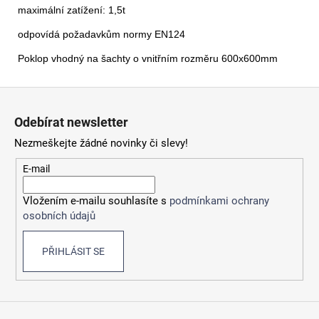
maximální zatížení: 1,5t
odpovídá požadavkům normy EN124
Poklop vhodný na šachty o vnitřním rozměru 600x600mm
Z
á
Odebírat newsletter
p
Nezmeškejte žádné novinky či slevy!
a
t
E-mail
í
Vložením e-mailu souhlasíte s
podmínkami ochrany
osobních údajů
PŘIHLÁSIT SE