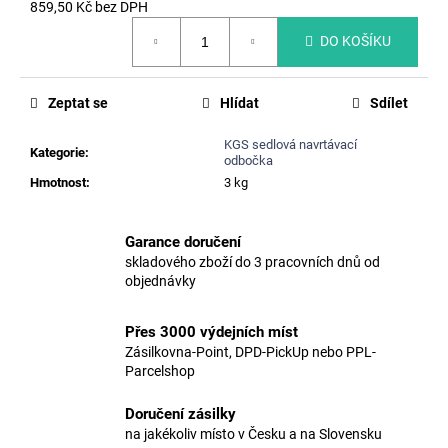
č
859,50 Kč bez DPH
u
Měrná
DO KOŠÍKU
j
cena:
e
m
Zeptat se
Hlídat
Sdílet
e
KGS sedlová navrtávací
Kategorie
:
odbočka
HMOŽDINKA
Hmotnost
:
3 kg
ŠACHTOVÉHO
STUPADLA
STH
Garance doručení
13,31
skladového zboží do 3 pracovních dnů od
Kč
objednávky
Přes 3000 výdejních míst
Zásilkovna-Point, DPD-PickUp nebo PPL-
Parcelshop
Doručení zásilky
na jakékoliv místo v Česku a na Slovensku