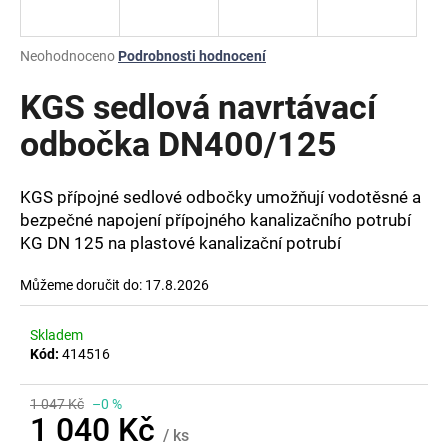
a
j
Průměrné
Neohodnoceno
Podrobnosti hodnocení
í
hodnocení
produktu
KGS sedlová navrtávací
t
je
?
0,0
odbočka DN400/125
z
5
hvězdiček.
KGS přípojné sedlové odbočky umožňují vodotěsné a
bezpečné napojení přípojného kanalizačního potrubí
HLEDAT
KG DN 125 na plastové kanalizační potrubí
Můžeme doručit do:
17.8.2026
D
Skladem
o
Kód:
414516
p
o
r
1 047 Kč
–0 %
1 040 Kč
u
/ ks