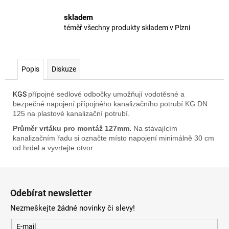
skladem
téměř všechny produkty skladem v Plzni
Popis
Diskuze
KGS
přípojné sedlové odbočky umožňují vodotěsné a
bezpečné napojení přípojného kanalizačního potrubí KG DN
125 na plastové kanalizační potrubí.
Průměr vrtáku pro montáž 127mm.
Na stávajícím
kanalizačním řadu si označte místo napojení minimálně 30 cm
od hrdel a vyvrtejte otvor.
Z
á
Odebírat newsletter
p
Nezmeškejte žádné novinky či slevy!
a
t
E-mail