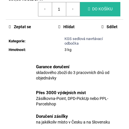
č
Měrná
u
DO KOŠÍKU
cena:
j
e
m
Zeptat se
Hlídat
Sdílet
e
KGS sedlová navrtávací
Kategorie
:
odbočka
ŠACHTOVÉ
Hmotnost
:
3 kg
STUPADLO
SADS,
P=162MM
Garance doručení
200
skladového zboží do 3 pracovních dnů od
Kč
objednávky
Původně:
228
Kč
Přes 3000 výdejních míst
Zásilkovna-Point, DPD-PickUp nebo PPL-
Parcelshop
Doručení zásilky
na jakékoliv místo v Česku a na Slovensku