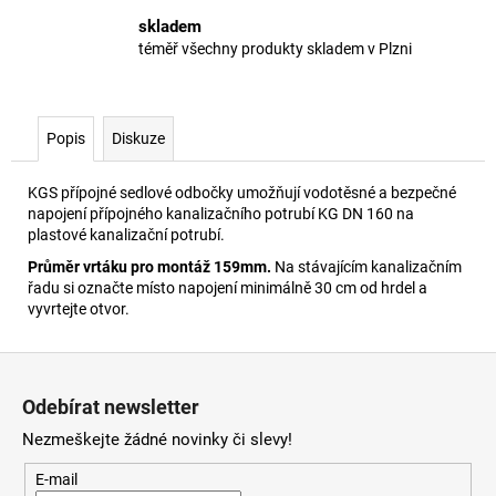
skladem
téměř všechny produkty skladem v Plzni
Popis
Diskuze
KGS přípojné sedlové odbočky umožňují vodotěsné a bezpečné
napojení přípojného kanalizačního potrubí KG DN 160 na
plastové kanalizační potrubí.
Průměr vrtáku pro montáž 159mm.
Na stávajícím kanalizačním
řadu si označte místo napojení minimálně 30 cm od hrdel a
vyvrtejte otvor.
Z
á
Odebírat newsletter
p
Nezmeškejte žádné novinky či slevy!
a
t
E-mail