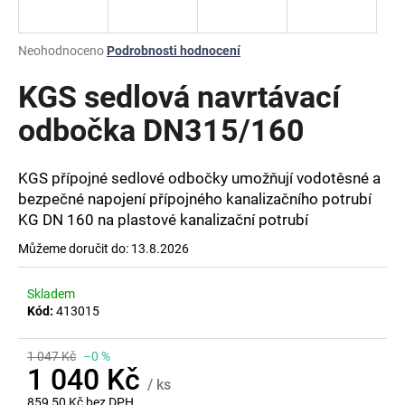
a
j
Průměrné
Neohodnoceno
Podrobnosti hodnocení
í
hodnocení
produktu
KGS sedlová navrtávací
t
je
?
0,0
odbočka DN315/160
z
5
hvězdiček.
KGS přípojné sedlové odbočky umožňují vodotěsné a
bezpečné napojení přípojného kanalizačního potrubí
HLEDAT
KG DN 160 na plastové kanalizační potrubí
Můžeme doručit do:
13.8.2026
D
Skladem
o
Kód:
413015
p
o
1 047 Kč
–0 %
r
1 040 Kč
/ ks
u
859,50 Kč bez DPH