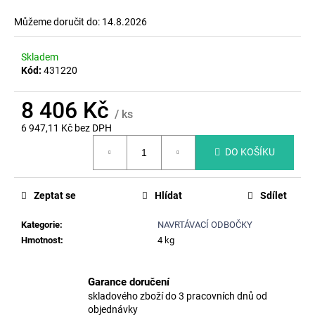
č
u
Můžeme doručit do:
14.8.2026
j
e
Skladem
m
Kód:
431220
e
8 406 Kč
/ ks
ŠACHTOVÉ
6 947,11 Kč bez DPH
STUPADLO
Měrná
SEDC
DO KOŠÍKU
cena:
/
SADC,
P=162MM
NEREZ
Zeptat se
Hlídat
Sdílet
473
Kč
Kategorie
:
NAVRTÁVACÍ ODBOČKY
Původně:
Hmotnost
:
4 kg
598
Kč
Garance doručení
skladového zboží do 3 pracovních dnů od
objednávky