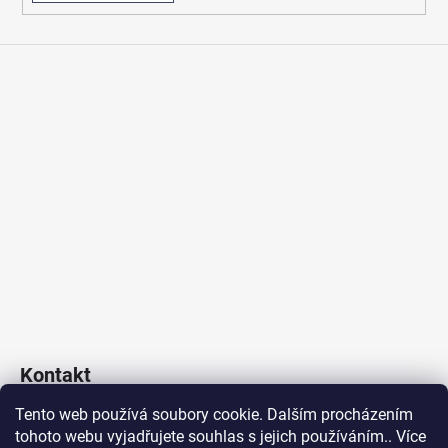
Kontakt
Tento web používá soubory cookie. Dalším procházením
Poklop & Kanál s.r.o.
tohoto webu vyjadřujete souhlas s jejich používáním.. Více
obchod
@
poklopakanal.cz