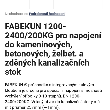
a
j
Průměrné
Neohodnoceno
Podrobnosti hodnocení
í
hodnocení
produktu
FABEKUN 1200-
t
je
?
0,0
2400/200KG pro napojení
z
do kameninových,
5
hvězdiček.
betonových, želbet. a
HLEDAT
zděných kanalizačních
stok
D
o
FABEKUN ® průchodka s integrovaným kulovým
p
kloubem je určena pro speciální napojení s možností
o
vychýlení přípojky 0-13 stupňů. DN 1200-
r
2400/200KG. Vrtaný otvor do kanalizační stoky má
u
mít průměr 257mm (+-1mm).