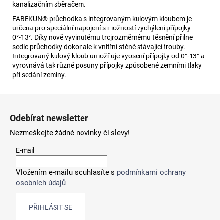
kanalizačním sběračem.
FABEKUN® průchodka s integrovaným kulovým kloubem je
určena pro speciální napojení s možností vychýlení přípojky
0°-13°. Díky nově vyvinutému trojrozměrnému těsnění přilne
sedlo průchodky dokonale k vnitřní stěně stávající trouby.
Integrovaný kulový kloub umožňuje vyosení přípojky od 0°-13° a
vyrovnává tak různé posuny přípojky způsobené zemními tlaky
při sedání zeminy.
Z
á
Odebírat newsletter
p
Nezmeškejte žádné novinky či slevy!
a
t
E-mail
í
Vložením e-mailu souhlasíte s
podmínkami ochrany
osobních údajů
PŘIHLÁSIT SE