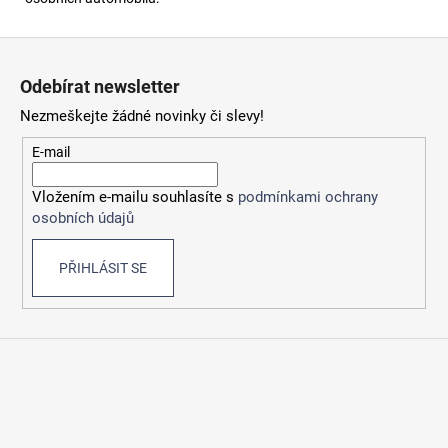
Z
á
Odebírat newsletter
p
Nezmeškejte žádné novinky či slevy!
a
t
E-mail
í
Vložením e-mailu souhlasíte s
podmínkami ochrany
osobních údajů
PŘIHLÁSIT SE