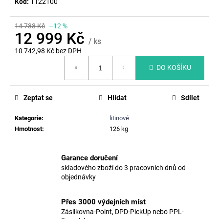
č
Kód:
1122100
u
j
14 788 Kč
–12 %
e
12 999 Kč
/ ks
m
10 742,98 Kč bez DPH
e
Měrná
DO KOŠÍKU
cena:
PLASTOVÝ
POKLOP
Zeptat se
Hlídat
Sdílet
A15
NA
PLAST.
Kategorie
:
litinové
ŠACHTU
Hmotnost
:
126 kg
DN315
HLADKÉ
KG,
Garance doručení
NOSNOST
1,5T,
skladového zboží do 3 pracovních dnů od
BEZ
objednávky
RÁMU
189
Přes 3000 výdejních míst
Kč
Zásilkovna-Point, DPD-PickUp nebo PPL-