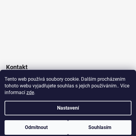
Kontakt
Tento web používá soubory cookie. Dalším procházením
Poklop & Kanál s.r.o.
tohoto webu vyjadřujete souhlas s jejich používáním.. Více
obchod
@
poklopakanal.cz
informací
zde
.
+420 601 541 517
Nastavení
Vytvořil Shoptet
Odmítnout
Souhlasím
Copyright 2026
poklopakanal.cz
. Všechna práva vyhrazena.