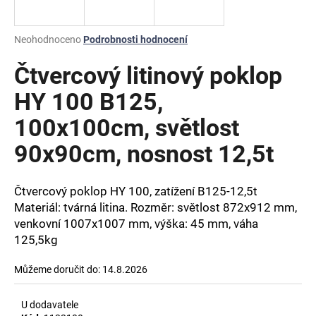
a
j
Průměrné
Neohodnoceno
Podrobnosti hodnocení
í
hodnocení
produktu
Čtvercový litinový poklop
t
je
?
0,0
HY 100 B125,
z
100x100cm, světlost
5
hvězdiček.
90x90cm, nosnost 12,5t
HLEDAT
Čtvercový poklop HY 100, zatížení B125-12,5t
Materiál: tvárná litina. Rozměr: světlost 872x912 mm,
venkovní 1007x1007 mm, výška: 45 mm, váha
D
o
125,5kg
p
o
Můžeme doručit do:
14.8.2026
r
u
U dodavatele