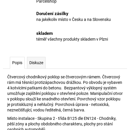
Parcelshop
Doručení zásilky
na jakékoliv místo v Česku a na Slovensku
skladem
téměř všechny produkty skladem v Plzni
Popis
Diskuze
Čtvercový chodníkový poklop se čtvercovým rámem. Čtvercový
rám má těsnící protizápachovou drážkou. Po obvodu je vybaven
4 kotvícími patkami do betonu. Bezpantový výklopný systém
umožňuje zajištění poklopu v otevřené poloze. Manipulační otvor
v poklopu slouží ke snadného otevření. Povrchový vzor poklopu
je protiskluzný a nehlučný. Povrchová úprava - netoxická,
neznečišťující, vodou ředitelná, černá barva.
Místo instalace - Skupina 2 - třída B125 dle EN124 - Chodníky,
pěší zóny a plochy obdobného charakteru, plochy pro stání
osobních automobilů.