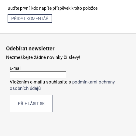
Buďte první, kdo napíše příspěvek k této položce.
PŘIDAT KOMENTÁŘ
Z
á
Odebírat newsletter
p
Nezmeškejte žádné novinky či slevy!
a
t
E-mail
í
Vložením e-mailu souhlasíte s
podmínkami ochrany
osobních údajů
PŘIHLÁSIT SE