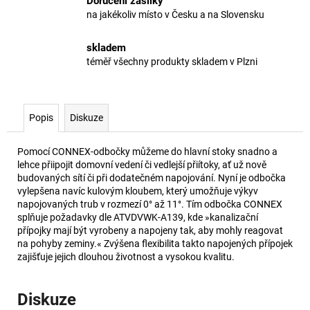
Doručení zásilky
na jakékoliv místo v Česku a na Slovensku
skladem
téměř všechny produkty skladem v Plzni
Popis
Diskuze
Pomocí CONNEX-odbočky můžeme do hlavní stoky snadno a
lehce přiipojit domovní vedení či vedlejší přiítoky, ať už nově
budovaných sítí či při dodatečném napojování. Nyní je odbočka
vylepšena navíc kulovým kloubem, který umožňuje výkyv
napojovaných trub v rozmezí 0° až 11°. Tím odbočka CONNEX
splňuje požadavky dle ATVDVWK-A139, kde »kanalizační
přípojky mají být vyrobeny a napojeny tak, aby mohly reagovat
na pohyby zeminy.« Zvýšena flexibilita takto napojených přípojek
zajišťuje jejich dlouhou životnost a vysokou kvalitu.
Diskuze