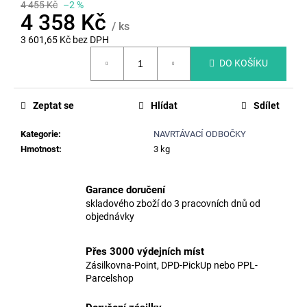
č
4 455 Kč
–2 %
u
4 358 Kč
/ ks
j
3 601,65 Kč bez DPH
e
Měrná
m
DO KOŠÍKU
cena:
e
Zeptat se
Hlídat
Sdílet
ŠACHTOVÉ
STUPADLO
Kategorie
:
NAVRTÁVACÍ ODBOČKY
SADS,
Hmotnost
:
3 kg
P=162MM
200
Kč
Garance doručení
Původně:
skladového zboží do 3 pracovních dnů od
228
objednávky
Kč
Přes 3000 výdejních míst
Zásilkovna-Point, DPD-PickUp nebo PPL-
Parcelshop