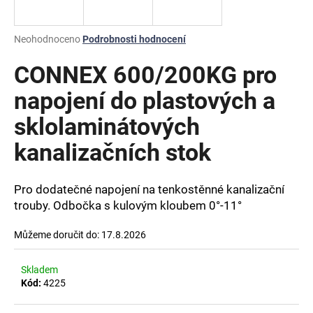
a
j
Průměrné
Neohodnoceno
Podrobnosti hodnocení
í
hodnocení
produktu
CONNEX 600/200KG pro
t
je
?
0,0
napojení do plastových a
z
sklolaminátových
5
hvězdiček.
kanalizačních stok
HLEDAT
Pro dodatečné napojení na tenkostěnné kanalizační
trouby. Odbočka s kulovým kloubem 0°-11°
D
Můžeme doručit do:
17.8.2026
o
p
o
Skladem
r
Kód:
4225
u