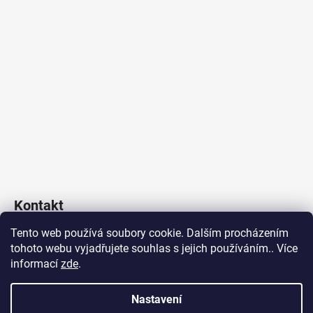
Kontakt
Tento web používá soubory cookie. Dalším procházením
Poklop & Kanál s.r.o.
tohoto webu vyjadřujete souhlas s jejich používáním.. Více
obchod
@
poklopakanal.cz
informací
zde
.
+420 601 541 517
Nastavení